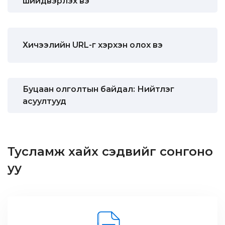
шийдвэрлэх вэ
Хичээлийн URL-г хэрхэн олох вэ
Буцаан олголтын байдал: Нийтлэг
асуултууд
Тусламж хайх сэдвийг сонгоно
уу