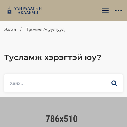
Эхлэл
Түгээмэл Асуултууд
Тусламж хэрэгтэй юу?