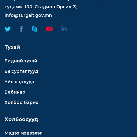
гудамж-100, Стадион Оргил-3,
info@surgalt.gov.mn
Тухай
Бидний тухай
Бүх сургалтууд
Үйл явдлууд
Вебинар
Холбоо барих
Холбоосууд
Мэдээ мэдээлэл