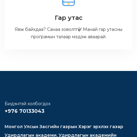
Гар утас
Явж байхдаа? Санаа зоволтгүй! Манай гар утасны
програмын талаар мэдэж аваарай.
Бидэнтэй холбогдох
+976 70133043
Монгол Улсын Засгийн газрын Хэрэг эрхлэх газар
Удирдлагын академи, Удирдлагын академийн