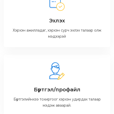
Эхлэх
Хэрхэн ажилладаг, хэрхэн сурч эхлэх талаар олж
мэдээрэй
Бүртгэл/профайл
Бүртгэлийнхээ тохиргоог хэрхэн удирдах талаар
мэдэж аваарай.