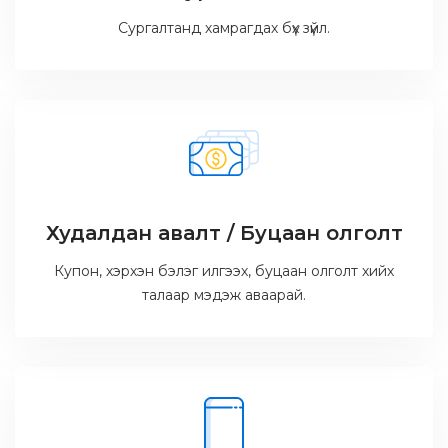
Сургалтанд хамрагдах бүх зүйл.
Худалдан авалт / Буцаан олголт
Купон, хэрхэн бэлэг илгээх, буцаан олголт хийх
талаар мэдэж аваарай.