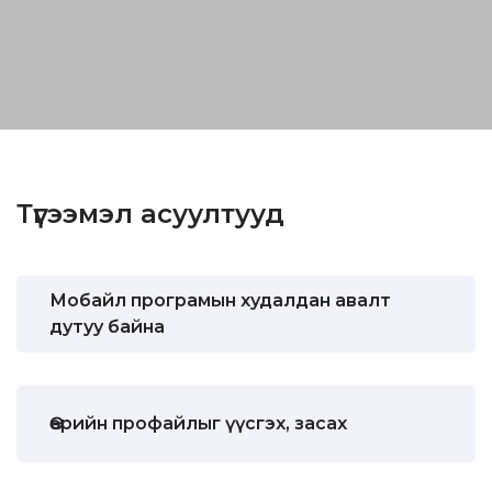
Түгээмэл асуултууд
Мобайл програмын худалдан авалт
дутуу байна
Өөрийн профайлыг үүсгэх, засах