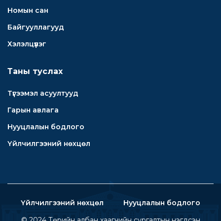
Номын сан
Байгууллагууд
Хэлэлцүүлэг
Таны туслах
Түгээмэл асуултууд
Гарын авлага
Нууцлалын бодлого
Үйлчилгээний нөхцөл
Үйлчилгээний нөхцөл
Нууцлалын бодлого
© 2024
Төрийн албан хаагчийн сургалтын нэгдсэн